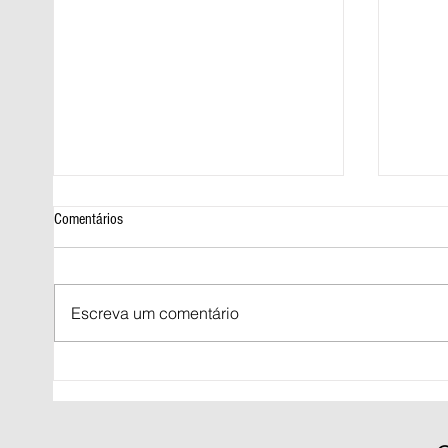
Comentários
Escreva um comentário
Prazo para regularizar título de eleitor
Norte e
termina nesta quarta-feira (06)
chuva i