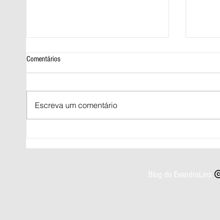
Comentários
Escreva um comentário
Prazo para regularizar título de eleitor
Norte e
termina nesta quarta-feira (06)
chuva i
Blog do EvandroLins