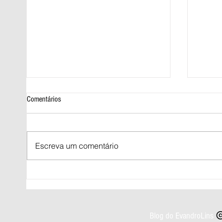
Comentários
Escreva um comentário
Prazo para regularizar título de eleitor
Norte e
termina nesta quarta-feira (06)
chuva i
Blog do EvandroLins