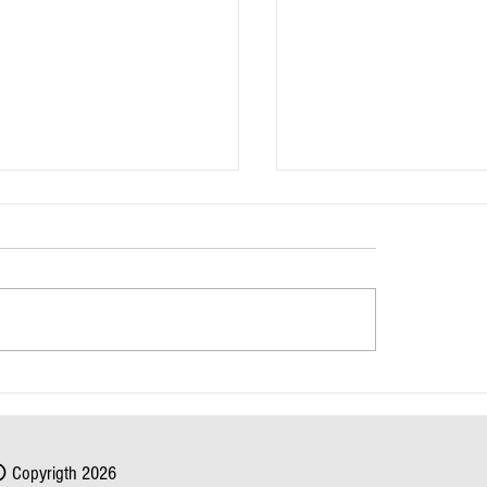
 Nordeste têm previsão de
Laudo da PRF confirma vel
ntensa nesta terça-feira (05)
excessiva como causa princ
acidente com 17 mortos n
Copyrigth 2026