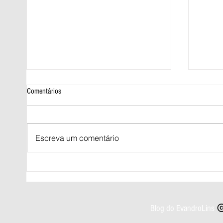
Comentários
Escreva um comentário
Prazo para regularizar título de eleitor
Norte e
termina nesta quarta-feira (06)
chuva i
Blog do EvandroLins