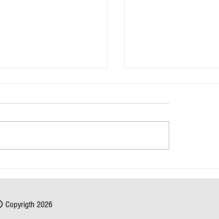
 Nordeste têm previsão de
Laudo da PRF confirma vel
ntensa nesta terça-feira (05)
excessiva como causa princ
acidente com 17 mortos n
Copyrigth 2026