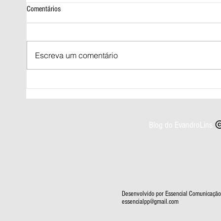
Comentários
Escreva um comentário
Menina de 4 anos morre após sofrer
Viatura
choque elétrico em Gravatá
barran
Blog do EvandroLins
Desenvolvido por Essencial Comunicação 
essencialpp@gmail.com