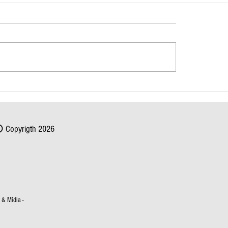
 do BEPI capota e cai em
Romaria do Frei Damião 2
co em Bezerros
programação virtual por ca
Covid-19 em São Joaquim
Copyrigth 2026
& Mídia -