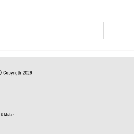
 Nordeste têm previsão de
Laudo da PRF confirma vel
ntensa nesta terça-feira (05)
excessiva como causa princ
acidente com 17 mortos n
Copyrigth 2026
& Mídia -