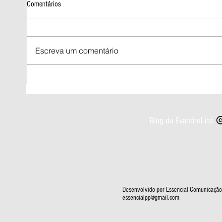
Comentários
Escreva um comentário
Prazo para regularizar título de eleitor
Norte e
termina nesta quarta-feira (06)
chuva i
Blog do EvandroLins
Desenvolvido por Essencial Comunicação 
essencialpp@gmail.com