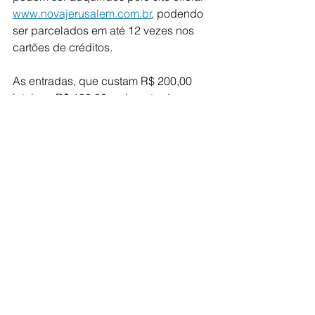
www.novajerusalem.com.br
, podendo 
ser parcelados em até 12 vezes nos 
cartões de créditos.
As entradas, que custam R$ 200,00 
inteira e R$ 100,00 meia-entrada, 
também estão disponíveis em pontos 
de vendas localizados em agências 
de viagens (como Luck Viagens e 
CVC em todo Brasil), shoppings 
centers e hotéis do Recife, Caruaru, 
Santa Cruz do Capibaribe, São José 
do Egito, Campina Grande e João 
Pessoa.